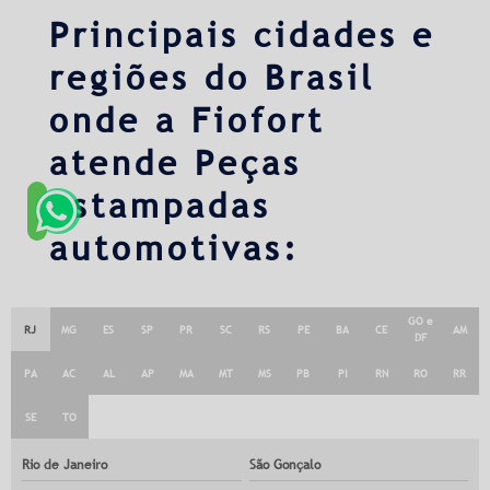
Principais cidades e
regiões do Brasil
onde a Fiofort
atende Peças
estampadas
automotivas:
GO e
RJ
MG
ES
SP
PR
SC
RS
PE
BA
CE
AM
DF
PA
AC
AL
AP
MA
MT
MS
PB
PI
RN
RO
RR
SE
TO
Rio de Janeiro
São Gonçalo