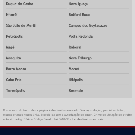
Duque de Caxias
Nova Iguaçu
Niterói
Belford Roxo
São João de Meriti
Campos dos Goytacazes
Petrópolis
Volta Redonda
Magé
Itaboraí
Mesquita
Nova Friburgo
Barra Mansa
Macaé
Cabo Frio
Nilópolis
Teresópolis
Resende
O conteúdo do texto desta página é de direito reservado. Sua reprodução, parcial ou total,
mesmo citando nossos links, é proibida sem a autorização do autor. Crime de violação de direito
autoral – artigo 184 do Código Penal –
Lei 9610/98 - Lei de direitos autorais
.