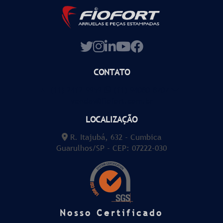
CONTATO
(11) 2412-9959
(11) 94080-8707
vendas@fiofort.com.br
LOCALIZAÇÃO
R. Itajubá, 632 - Cumbica
Guarulhos/SP - CEP: 07222-030
Nosso Certificado