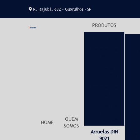
R. Itajubá, 632 - Guarulhos - SP
PRODUTOS
Arruelas Lisas
Arruelas Lisa
994
Arruelas
Stanley 991
Arruelas DIN
125A
Arruelas DIN
125
QUEM
- EN ISO 7089
HOME
SOMOS
Arruelas DIN
Arr
9021