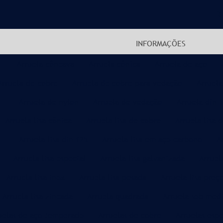
INFORMAÇÕES
Arruela côncava
Arruela cônica
Arruela de aço
Arruela de cobre
Arruela de cobre para vedação
Arruela
Arruela de nylon
Arruela de vedação
Arruela din 
Arruela lisa cônica
Arruela lisa de cobre
Arruela lisa 
Arruela lisa din 125
Arruela lisa em aço carbono
A
Arruela lisa especial
Arruela lisa galvanizada
Arruel
Arruela lisa inox
Arruela lisa pesada
Arruela lisa preç
Arruela lisa zincada
Arruela quadrada
Arruela sob med
uelas de aço temperado
Arruelas de cobre
Arruelas espe