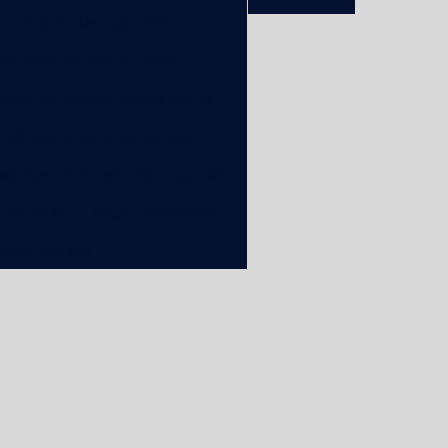
ca de arruelas especiais
bricante arruela de cobre
cante de arruela cônica em sp
Fabricante de arruelas lisas
abricantes de arruelas especiais
e arruelas
Peças estampadas
padas em aço