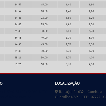
14,57
15,00
1,40
1,80
17,57
18,00
1,40
1,80
21,48
22,00
1,80
2,20
24,48
25,00
1,80
2,20
29,48
30,00
2,30
2,70
39,38
40,00
2,70
3,30
44,38
45,00
2,70
3,30
49,38
50,00
2,70
3,30
55,26
56,00
3,70
4,30
59,26
60,00
3,70
4,30
O
LOCALIZAÇÃO
2412-9959
(11) 94080-8707
R. Itajubá, 632 - Cumbica
as@fiofort.com.br
Guarulhos/SP - CEP: 07222-03