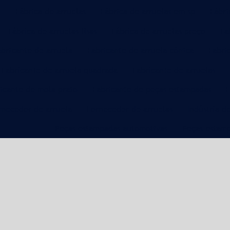
Fábrica de arruelas
Fábrica de arruelas em sp
Fábri
Fábrica de arruelas lisas
Fábrica de arruelas preço
Fa
abricante de arruela
Fabricante de arruela cônica
Fabri
Fabricante de arruela quadrada
Fabricante de arruelas
icante de mola prato
Fabricante de peças estampadas
F
rnecedor de arruela
Fornecedor de arruelas
Indústria d
Peças estampadas automotivas
Peças estam
1