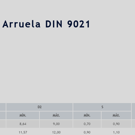
 Arruela DIN 9021
D2
S
MÍN.
MÁX.
MÍN.
MÁX.
8,64
9,00
0,70
0,90
11,57
12,00
0,90
1,10