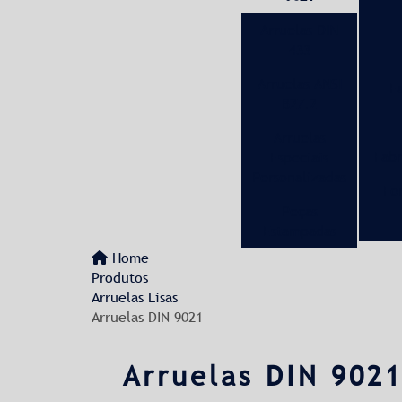
Arruelas DIN
433
Arruelas ANSI
F
B27.2
Arruelas
Fabr
Especiais
Personalizadas
Fo
Peças
Estampadas
Home
Produtos
Arruelas Lisas
Arruelas DIN 9021
Arruelas DIN 902