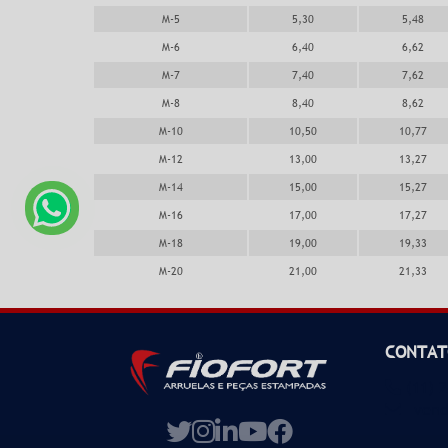
M-5
5,30
5,48
M-6
6,40
6,62
M-7
7,40
7,62
M-8
8,40
8,62
M-10
10,50
10,77
M-12
13,00
13,27
M-14
15,00
15,27
M-16
17,00
17,27
M-18
19,00
19,33
M-20
21,00
21,33
CONTAT
(11) 
vend