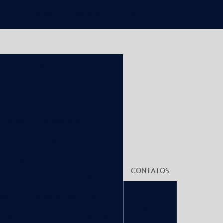
(11) 2412-9959
(11) 94080-8707
vendas@fiofort.com.br
Arruela de aço carbono
 de inox
Arruela de latão
125
Arruela especial
de latão
Arruela lisa din
rruela lisa em aço inox
a lisa galvanizada a fogo
CONTATOS
o
Arruela lisa reforçada
Contato
ida
Arruelas de aço inox
Trabalhe
ciais
Arruelas lisas especiais
conosco