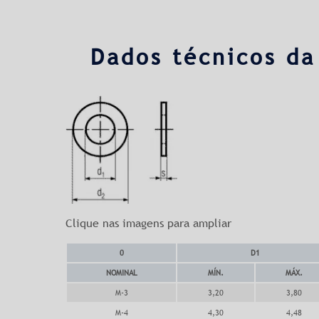
Dados técnicos da
Clique nas imagens para ampliar
0
D1
NOMINAL
MÍN.
MÁX.
M-3
3,20
3,80
M-4
4,30
4,48