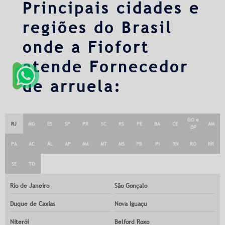
Principais cidades e
regiões do Brasil
onde a Fiofort
atende Fornecedor
de arruela:
GO e
RJ
MG
ES
SP
PR
SC
RS
PE
BA
CE
AM
DF
PA
AC
AL
AP
MA
MT
MS
PB
PI
RN
RO
RR
SE
TO
Rio de Janeiro
São Gonçalo
Duque de Caxias
Nova Iguaçu
Niterói
Belford Roxo