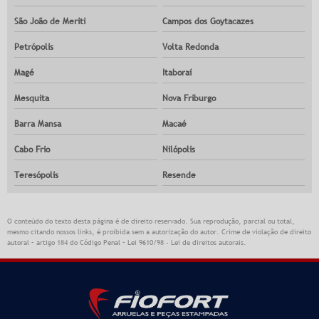
São João de Meriti
Campos dos Goytacazes
Petrópolis
Volta Redonda
Magé
Itaboraí
Mesquita
Nova Friburgo
Barra Mansa
Macaé
Cabo Frio
Nilópolis
Teresópolis
Resende
O conteúdo do texto desta página é de direito reservado. Sua reprodução, parcial ou total,
mesmo citando nossos links, é proibida sem a autorização do autor. Crime de violação de direito
autoral – artigo 184 do Código Penal –
Lei 9610/98 - Lei de direitos autorais
.